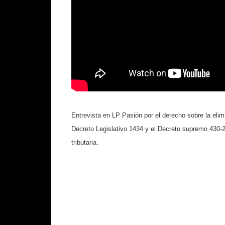
Entrevista en LP Pasión por el derecho sobre la elim
Decreto Legislativo 1434 y el Decreto supremo 430-
tributaria.