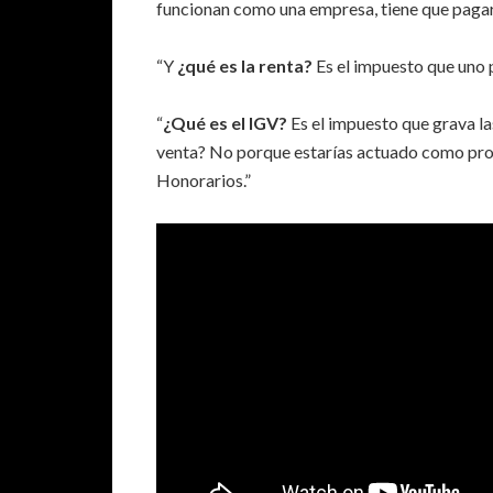
funcionan como una empresa, tiene que paga
“Y
¿qué es la renta?
Es el impuesto que uno 
“
¿Qué es el IGV?
Es el impuesto que grava la
venta? No porque estarías actuado como pro
Honorarios.”