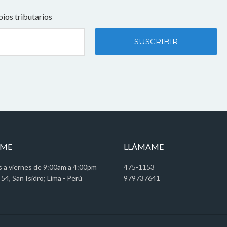
ios tributarios
AME
LLÁMAME
s a viernes de 9:00am a 4:00pm
475-1153
 54, San Isidro; Lima - Perú
979737641