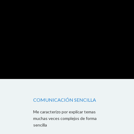
COMUNICACIÓN SENCILLA
Me caracterizo por explicar temas
muchas veces complejos de forma
sencilla