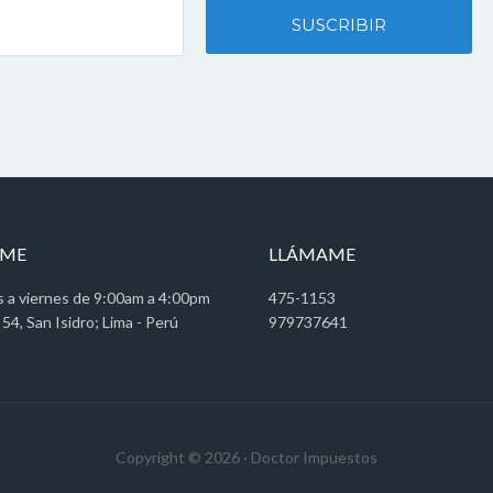
AME
LLÁMAME
s a viernes de 9:00am a 4:00pm
475-1153
 54, San Isidro; Lima - Perú
979737641
Copyright © 2026 · Doctor Impuestos