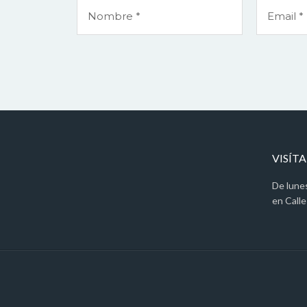
VISÍT
De lune
en Calle