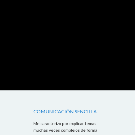
COMUNICACIÓN SENCILLA
Me caracterizo por explicar temas
muchas veces complejos de forma