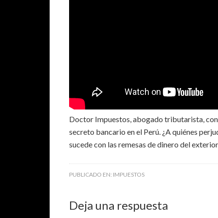
Doctor Impuestos, abogado tributarista, cont
secreto bancario en el Perú. ¿A quiénes perj
sucede con las remesas de dinero del exterio
PUBLICADO EN:
IMPUESTOS
Deja una respuesta