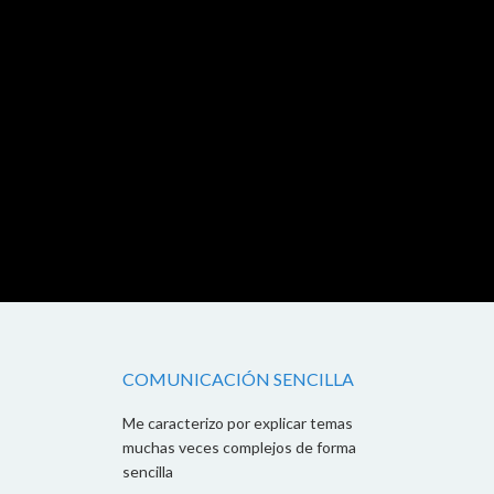
COMUNICACIÓN SENCILLA
Me caracterizo por explicar temas
muchas veces complejos de forma
sencilla