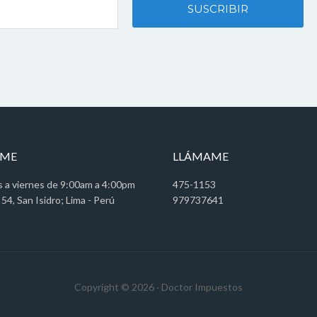
AME
LLÁMAME
s a viernes de 9:00am a 4:00pm
475-1153
 54, San Isidro; Lima - Perú
979737641
Copyright © 2026 · Doctor Impuestos