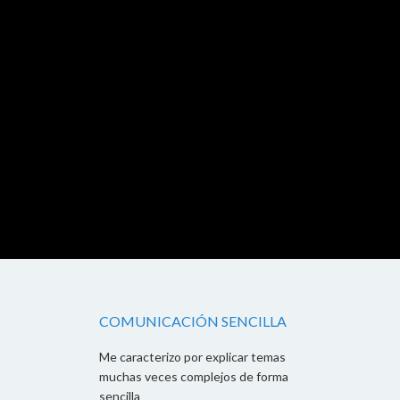
COMUNICACIÓN SENCILLA
Me caracterizo por explicar temas
muchas veces complejos de forma
sencilla