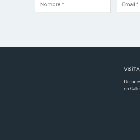
VISÍT
De lune
en Calle