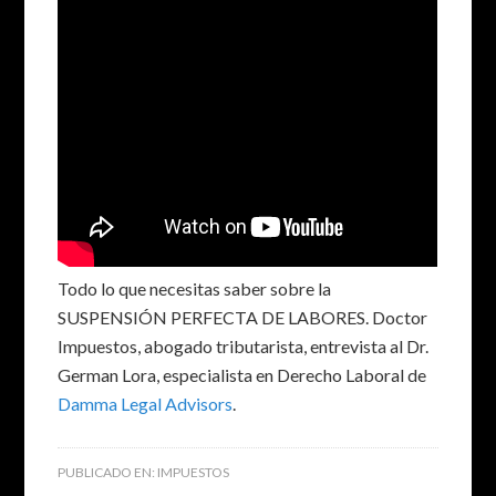
Todo lo que necesitas saber sobre la
SUSPENSIÓN PERFECTA DE LABORES. Doctor
Impuestos, abogado tributarista, entrevista al Dr.
German Lora, especialista en Derecho Laboral de
Damma Legal Advisors
.
PUBLICADO EN:
IMPUESTOS